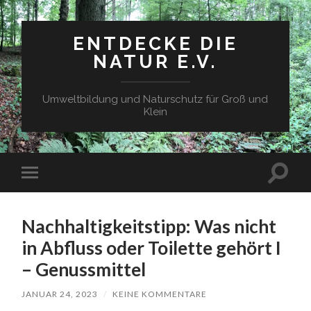
ENTDECKE DIE
NATUR E.V.
Umweltbildung und Naturschutz für Groß und
Klein
Suchfe
Mobile-
ein-/a
Menü
ein-/ausblenden
Nachhaltigkeitstipp: Was nicht
in Abfluss oder Toilette gehört I
– Genussmittel
JANUAR 24, 2023
/
KEINE KOMMENTARE